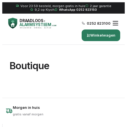
Voor 23:59 besteld, morgen gratis in huis
2 jaar garantie
9,2 op Kiyoh
WhatsApp 0252 823150
DRAADLOOS-
0252 823100
ALARMSYSTEEM
.com
VEILIGHEID · OVERAL · ALTIJD
Winkelwagen
Boutique
Morgen in huis
gratis vanaf morgen