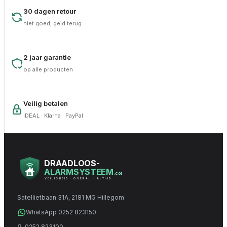
30 dagen retour
niet goed, geld terug
2 jaar garantie
op alle producten
Veilig betalen
iDEAL · Klarna · PayPal
DRAADLOOS-
ALARMSYSTEEM
.com
VEILIGHEID · OVERAL · ALTIJD
Satellietbaan 31A, 2181 MG Hillegom
WhatsApp 0252 823150
0252 823100