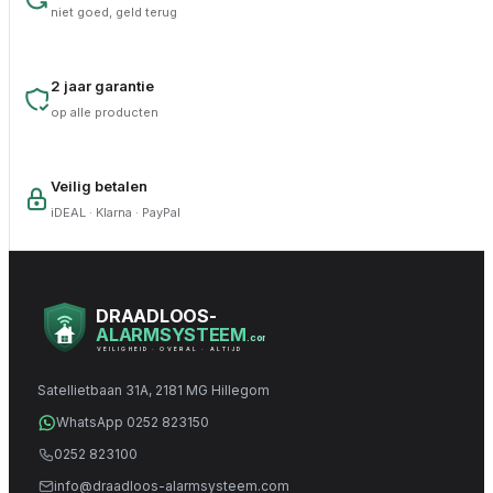
niet goed, geld terug
2 jaar garantie
op alle producten
Veilig betalen
iDEAL · Klarna · PayPal
DRAADLOOS-
ALARMSYSTEEM
.com
VEILIGHEID · OVERAL · ALTIJD
Satellietbaan 31A, 2181 MG Hillegom
WhatsApp 0252 823150
0252 823100
info@draadloos-alarmsysteem.com