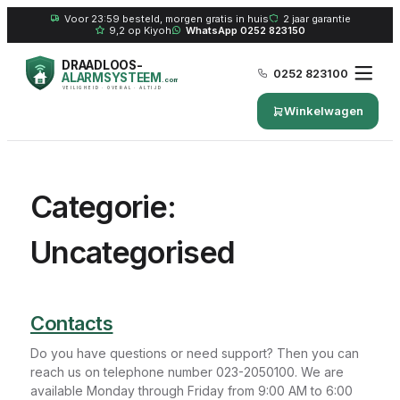
Voor 23:59 besteld, morgen gratis in huis
2 jaar garantie
9,2 op Kiyoh
WhatsApp 0252 823150
DRAADLOOS-
0252 823100
ALARMSYSTEEM
.com
VEILIGHEID · OVERAL · ALTIJD
Winkelwagen
Categorie:
Uncategorised
Contacts
Do you have questions or need support? Then you can
reach us on telephone number 023-2050100. We are
available Monday through Friday from 9:00 AM to 6:00