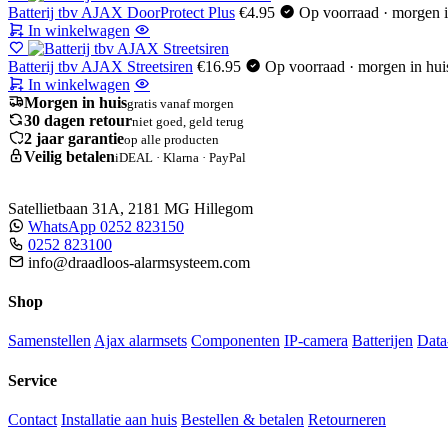
Batterij tbv AJAX DoorProtect Plus
€
4.95
Op voorraad · morgen i
In winkelwagen
Batterij tbv AJAX Streetsiren
€
16.95
Op voorraad · morgen in hui
In winkelwagen
Morgen in huis
gratis vanaf morgen
30 dagen retour
niet goed, geld terug
2 jaar garantie
op alle producten
Veilig betalen
iDEAL · Klarna · PayPal
DRAADLOOS-
Satellietbaan 31A, 2181 MG Hillegom
ALARMSYSTEEM
WhatsApp 0252 823150
.com
0252 823100
VEILIGHEID · OVERAL · ALTIJD
info@draadloos-alarmsysteem.com
Shop
Samenstellen
Ajax alarmsets
Componenten
IP-camera
Batterijen
Data
Service
Contact
Installatie aan huis
Bestellen & betalen
Retourneren