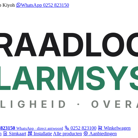
p Kiyoh
WhatsApp 0252 823150
RAADLO
LARMSY
LIGHEID · OVER
 823150
0252 823100
Winkelwagen
WhatsApp · direct antwoord
n
Simkaart
Installatie
Alle producten
Aanbiedingen