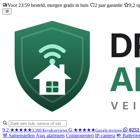
Voor 23:59 besteld, morgen gratis in huis
2 jaar garantie
9,2 o
D
A
VEI
9,2
★★★★★
G
★★★★★
0252
3.390 Kiyoh-reviews
Google reviews
Samenstellen
Ajax alarmsets
Componenten
IP-camera
Batterije