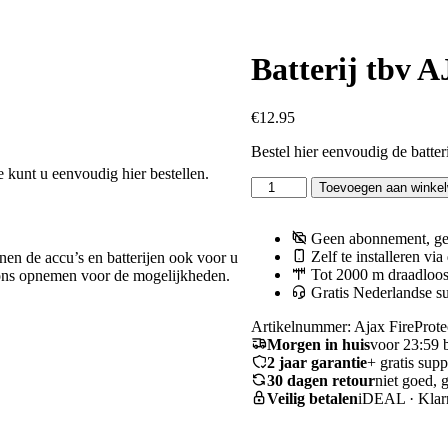
Batterij tbv 
€
12.95
Bestel hier eenvoudig de batter
e kunt u eenvoudig hier bestellen.
Batterij
Toevoegen aan winke
tbv
AJAX
FireProtect
Geen abonnement, ge
aantal
Zelf te installeren via
nen de accu’s en batterijen ook voor u
Tot 2000 m draadloos
t ons opnemen voor de mogelijkheden.
Gratis Nederlandse s
Artikelnummer:
Ajax FireProtec
Morgen in huis
voor 23:59 b
2 jaar garantie
+ gratis supp
30 dagen retour
niet goed, 
Veilig betalen
iDEAL · Klarn