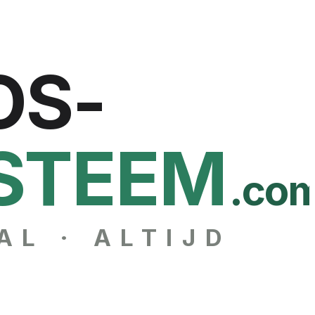
OS-
STEEM
.co
AL · ALTIJD