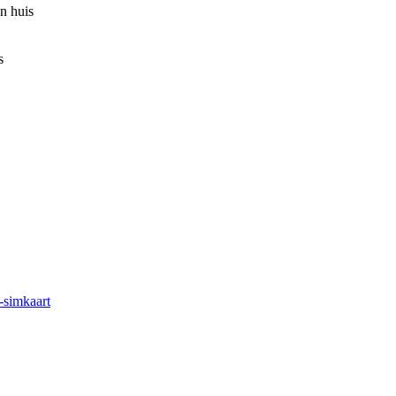
n huis
s
-simkaart