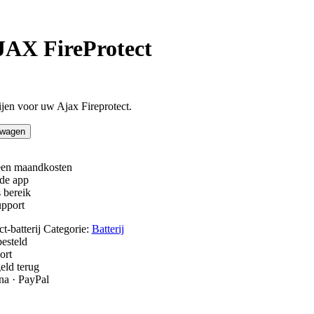
AJAX FireProtect
ijen voor uw Ajax Fireprotect.
lwagen
en maandkosten
 de app
 bereik
upport
t-batterij
Categorie:
Batterij
esteld
ort
geld terug
a · PayPal