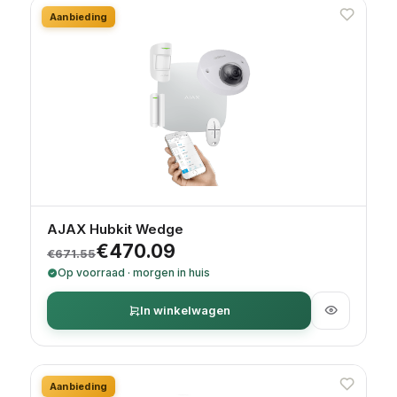
Aanbieding
AJAX Hubkit Wedge
Oorspronkelijke prijs was: €671.55.
Huidige prijs is: €470.09.
€
470.09
€
671.55
Op voorraad · morgen in huis
In winkelwagen
Aanbieding