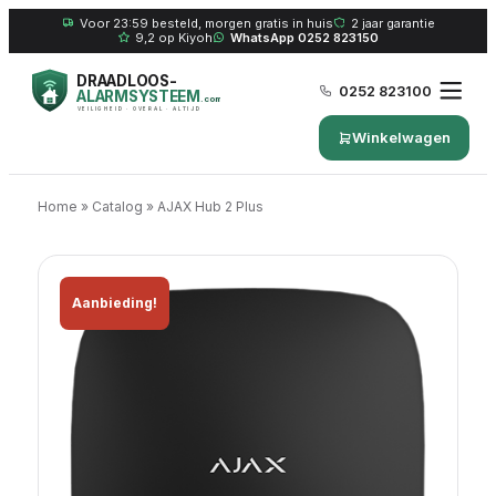
Voor 23:59 besteld, morgen gratis in huis
2 jaar garantie
9,2 op Kiyoh
WhatsApp 0252 823150
DRAADLOOS-
0252 823100
ALARMSYSTEEM
.com
VEILIGHEID · OVERAL · ALTIJD
Winkelwagen
Home
»
Catalog
»
AJAX Hub 2 Plus
Aanbieding!