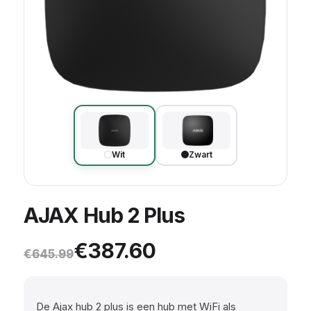
Wit
Zwart
AJAX Hub 2 Plus
Oorspronkelijke prijs was: 
Huidige prijs is: €387.60.
€
387.60
€
645.99
De Ajax hub 2 plus is een hub met WiFi als