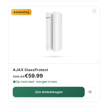
Aanbieding
AJAX GlassProtect
Oorspronkelijke prijs was: €99.99.
Huidige prijs is: €59.99.
€
59.99
€
99.99
Op voorraad · morgen in huis
In winkelwagen