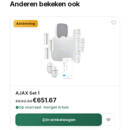
Anderen bekeken ook
Aanbieding
AJAX Set 1
Oorspronkelijke prijs was: €930.96.
Huidige prijs is: €651.67.
€
651.67
€
930.96
Op voorraad · morgen in huis
In winkelwagen