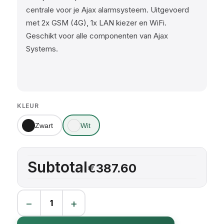
centrale voor je Ajax alarmsysteem. Uitgevoerd
met 2x GSM (4G), 1x LAN kiezer en WiFi.
Geschikt voor alle componenten van Ajax
Systems.
KLEUR
Zwart
Wit
Subtotal
€387.60
−
+
AJAX Hub 2 Plus aantal