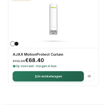
AJAX MotionProtect Curtain
Oorspronkelijke prijs was: €113.99.
Huidige prijs is: €68.40.
€
68.40
€
113.99
Op voorraad · morgen in huis
In winkelwagen