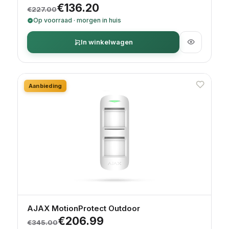
Oorspronkelijke prijs was: €227.00.
Huidige prijs is: €136.20.
€
136.20
€
227.00
Op voorraad · morgen in huis
In winkelwagen
Aanbieding
AJAX MotionProtect Outdoor
Oorspronkelijke prijs was: €345.00.
Huidige prijs is: €206.99.
€
206.99
€
345.00