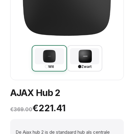
Wit
Zwart
AJAX Hub 2
Oorspronkelijke prijs was: 
Huidige prijs is: €221.41.
€
221.41
€
369.00
De Ajax hub 2 is de standaard hub als centrale