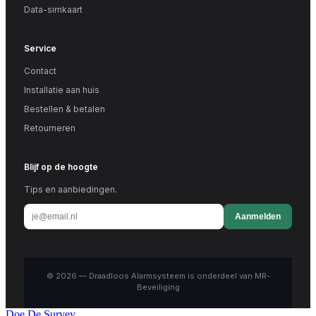
Data-simkaart
Service
Contact
Installatie aan huis
Bestellen & betalen
Retourneren
Blijf op de hoogte
Tips en aanbiedingen.
Aanmelden
© 2026 — Draadloos Alarmsysteem is onderdeel van MR-
Beveiliging
Doe De Survey