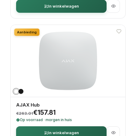
In winkelwagen
Aanbieding
AJAX Hub
Oorspronkelijke prijs was: €263.01.
Huidige prijs is: €157.81.
€
157.81
€
263.01
Op voorraad · morgen in huis
In winkelwagen