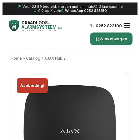
Voor 23:59 besteld, morgen gratis in huis
2 jaar garantie
9,2 op Kiyoh
WhatsApp 0252 823150
DRAADLOOS-
0252 823100
ALARMSYSTEEM
.com
VEILIGHEID · OVERAL · ALTIJD
Winkelwagen
Home
»
Catalog
»
AJAX Hub 2
Aanbieding!