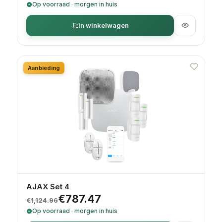
Op voorraad · morgen in huis
In winkelwagen
Aanbieding
AJAX Set 4
Oorspronkelijke prijs was: €1,124.96.
Huidige prijs is: €787.47.
€
787.47
€
1,124.96
Op voorraad · morgen in huis