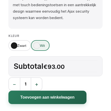
met touch bedieningstoetsen in een aantrekkelijk
design waarmee eenvoudig het Ajax security
systeem kan worden bedient.
KLEUR
Zwart
Wit
Subtotal
€93.00
−
+
AJAX Keypad aantal
Toevoegen aan winkelwagen