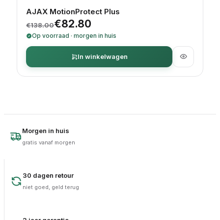
AJAX MotionProtect Plus
Oorspronkelijke prijs was: €138.00.
Huidige prijs is: €82.80.
€
82.80
€
138.00
Op voorraad · morgen in huis
In winkelwagen
Morgen in huis
gratis vanaf morgen
30 dagen retour
niet goed, geld terug