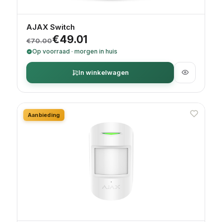
AJAX Switch
Oorspronkelijke prijs was: €70.00.
Huidige prijs is: €49.01.
€
49.01
€
70.00
Op voorraad · morgen in huis
In winkelwagen
Aanbieding