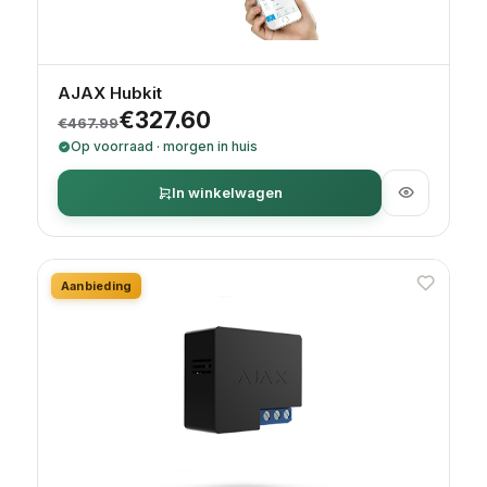
AJAX Hubkit
Oorspronkelijke prijs was: €467.99.
Huidige prijs is: €327.60.
€
327.60
€
467.99
Op voorraad · morgen in huis
In winkelwagen
Aanbieding