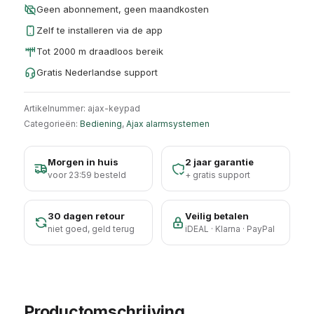
Geen abonnement, geen maandkosten
Zelf te installeren via de app
Tot 2000 m draadloos bereik
Gratis Nederlandse support
Artikelnummer:
ajax-keypad
Categorieën:
Bediening
,
Ajax alarmsystemen
Morgen in huis
2 jaar garantie
voor 23:59 besteld
+ gratis support
30 dagen retour
Veilig betalen
niet goed, geld terug
iDEAL · Klarna · PayPal
Productomschrijving