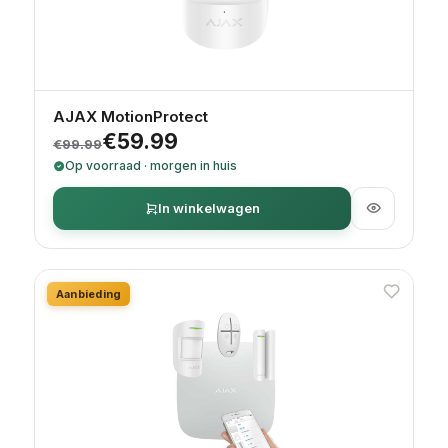
AJAX MotionProtect
Oorspronkelijke prijs was: €99.99.
Huidige prijs is: €59.99.
€
59.99
€
99.99
Op voorraad · morgen in huis
In winkelwagen
Aanbieding