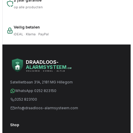
2 jaar garantie
op alle producten
Veilig betalen
iDEAL · Klarna · PayPal
DRAADLOOS-
ALARMSYSTEEM
.com
VEILIGHEID · OVERAL · ALTIJD
Satellietbaan 31A, 2181 MG Hillegom
WhatsApp 0252 823150
0252 823100
info@draadloos-alarmsysteem.com
Shop