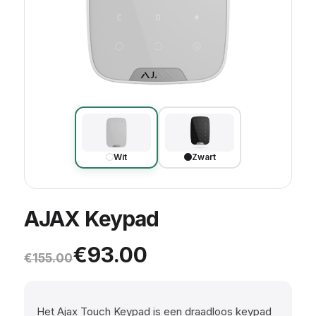
Wit
Zwart
AJAX Keypad
Oorspronkelijke prijs was: €
Huidige prijs is: €93.00.
€
93.00
€
155.00
Het Ajax Touch Keypad is een draadloos keypad