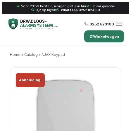
Voor 23:59 besteld, morgen gratis in huis
2 jaar garantie
9,2 op Kiyoh
WhatsApp 0252 823150
DRAADLOOS-
0252 823100
ALARMSYSTEEM
.com
VEILIGHEID · OVERAL · ALTIJD
Winkelwagen
Home
»
Catalog
»
AJAX Keypad
Aanbieding!