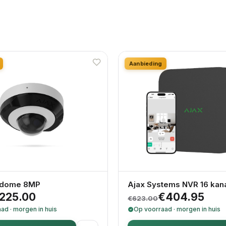
Aanbieding
nidome 8MP
Ajax Systems NVR 16 kan
onkelijke prijs was: €346.14.
 prijs is: €225.00.
Oorspronkelijke pr
Huidige prijs is: €
225.00
€
404.95
€
623.00
ad · morgen in huis
Op voorraad · morgen in huis