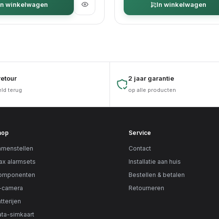
In winkelwagen
In winkelwagen
etour
2 jaar garantie
eld terug
op alle producten
hop
Service
menstellen
Contact
ax alarmsets
Installatie aan huis
omponenten
Bestellen & betalen
-camera
Retourneren
tterijen
ta-simkaart