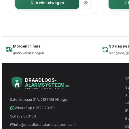
In winkelwagen
Morgen in huis
30 dagen r
gratis vanaf morgen
niet goed, g
S
DRAADLOOS-
ALARMSYSTEEM
.com
Sa
VEILIGHEID · OVERAL · ALTIJD
Aj
Satellietbaan 31A, 2181 MG Hillegom
C
WhatsApp 0252 823150
IP
0252 823100
Ba
info@draadloos-alarmsysteem.com
Da