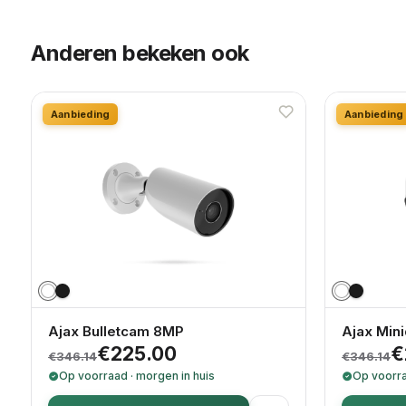
Anderen bekeken ook
Aanbieding
Aanbieding
Ajax Bulletcam 8MP
Ajax Mi
Oorspronkelijke prijs was: €346.14.
Huidige prijs is: €225.00.
Oorspr
Huidige
€
225.00
€
€
346.14
€
346.14
Op voorraad · morgen in huis
Op voorra