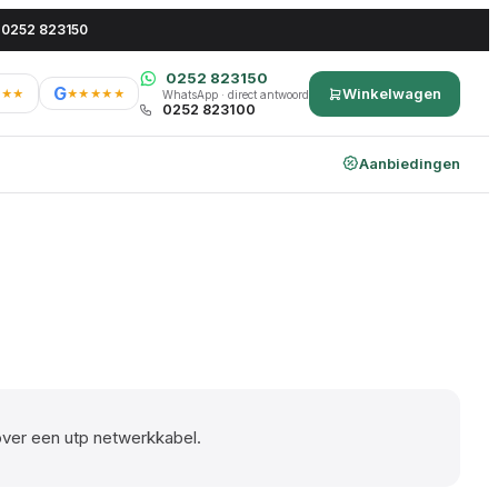
 0252 823150
0252 823150
G
Winkelwagen
★★★
★★★★★
WhatsApp · direct antwoord
0252 823100
Aanbiedingen
was: €148.83.
4.
ver een utp netwerkkabel.