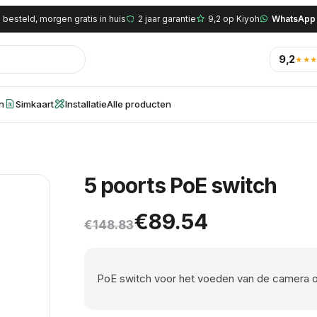
 besteld, morgen gratis in huis
2 jaar garantie
9,2 op Kiyoh
WhatsApp
9,2
★★
en
Simkaart
Installatie
Alle producten
5 poorts PoE switch
Oorspronkelijke prijs 
Huidige prijs is: €89.5
€
89.54
€
148.83
PoE switch voor het voeden van de camera o