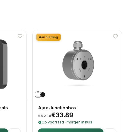
Aanbieding
aals
Ajax Junctionbox
ijs was: €623.00.
404.95.
Oorspronkelijke prijs was: €52.
Huidige prijs is: €33.89.
€
33.89
€
52.14
Op voorraad · morgen in huis