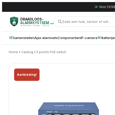
Voor 23:59
DRAADLOOS-
ALARMSYSTEEM
.com
VEILIGHEID · OVERAL · ALTIJD
Samenstellen
Ajax alarmsets
Componenten
IP-camera
Batterij
Home
»
Catalog
»
5 poorts PoE switch
Aanbieding!