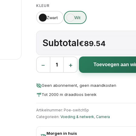
KLEUR
Zwart
Wit
Subtotal
€89.54
−
+
Toevoegen aan w
5 poorts PoE switch aantal
Geen abonnement, geen maandkosten
Tot 2000 m draadloos bereik
Artikelnummer:
Poe-switch5p
Categorieën:
Voeding & netwerk
,
Camera
Morgen in huis