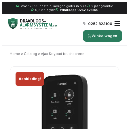
Voor 23:59 besteld, morgen gratis in huis
2 jaar garantie
9,2 op Kiyoh
WhatsApp 0252 823150
DRAADLOOS-
0252 823100
ALARMSYSTEEM
.com
VEILIGHEID · OVERAL · ALTIJD
Winkelwagen
Home
»
Catalog
»
Ajax Keypad touchscreen
Aanbieding!