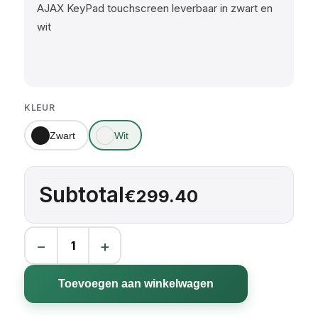
AJAX KeyPad touchscreen leverbaar in zwart en
wit
KLEUR
Zwart
Wit
Subtotal
€299.40
−
+
Ajax Keypad touchscreen aantal
Toevoegen aan winkelwagen