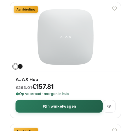
Aanbieding
AJAX Hub
Oorspronkelijke prijs was: €263.01.
Huidige prijs is: €157.81.
€
157.81
€
263.01
Op voorraad · morgen in huis
In winkelwagen