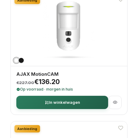
Aanbieding
AJAX MotionCAM
Oorspronkelijke prijs was: €227.00.
Huidige prijs is: €136.20.
€
136.20
€
227.00
Op voorraad · morgen in huis
In winkelwagen
Aanbieding