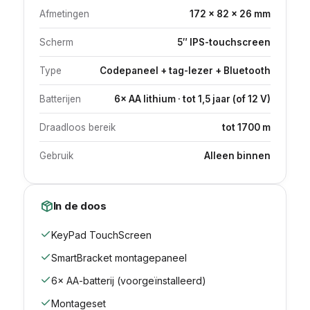
Afmetingen
172 × 82 × 26 mm
Scherm
5″ IPS-touchscreen
Type
Codepaneel + tag-lezer + Bluetooth
Batterijen
6× AA lithium · tot 1,5 jaar (of 12 V)
Draadloos bereik
tot 1700 m
Gebruik
Alleen binnen
In de doos
KeyPad TouchScreen
SmartBracket montagepaneel
6× AA-batterij (voorgeïnstalleerd)
Montageset