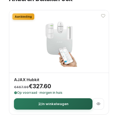
Aanbieding
AJAX Hubkit
Oorspronkelijke prijs was: €467.99.
Huidige prijs is: €327.60.
€
327.60
€
467.99
Op voorraad · morgen in huis
In winkelwagen