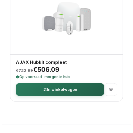
AJAX Hubkit compleet
Oorspronkelijke prijs was: €722.99.
Huidige prijs is: €506.09.
€
506.09
€
722.99
Op voorraad · morgen in huis
In winkelwagen