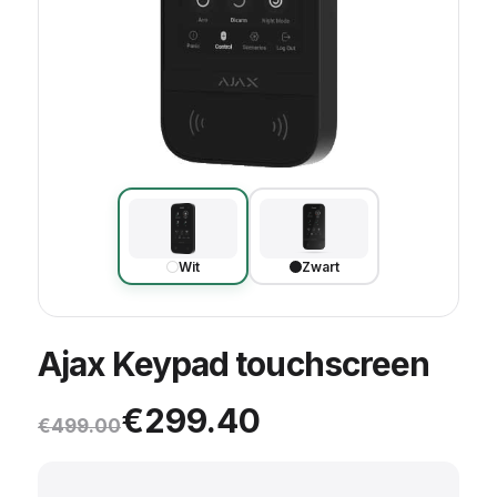
Wit
Zwart
Ajax Keypad touchscreen
Oorspronkelijke prijs was: 
Huidige prijs is: €299.40.
€
299.40
€
499.00