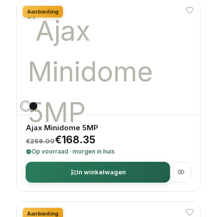
Aanbieding
Ajax Minidome 5MP
Oorspronkelijke prijs was: €259.00.
Huidige prijs is: €168.35.
€
168.35
€
259.00
Op voorraad · morgen in huis
In winkelwagen
Aanbieding