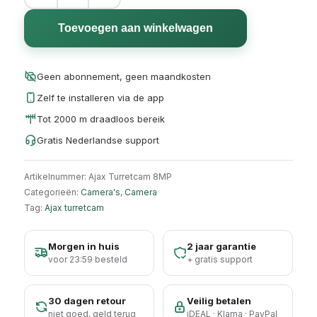
Toevoegen aan winkelwagen
Geen abonnement, geen maandkosten
Zelf te installeren via de app
Tot 2000 m draadloos bereik
Gratis Nederlandse support
Artikelnummer:
Ajax Turretcam 8MP
Categorieën:
Camera's
,
Camera
Tag:
Ajax turretcam
Morgen in huis
2 jaar garantie
voor 23:59 besteld
+ gratis support
30 dagen retour
Veilig betalen
niet goed, geld terug
iDEAL · Klarna · PayPal