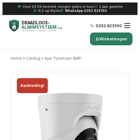
Voor 23:59 besteld, morgen gratis in huis
2 jaar garantie
9,2 op Kiyoh
WhatsApp 0252 823150
DRAADLOOS-
0252 823100
ALARMSYSTEEM
.com
VEILIGHEID · OVERAL · ALTIJD
Winkelwagen
Home
»
Catalog
»
Ajax Turretcam 8MP
Aanbieding!