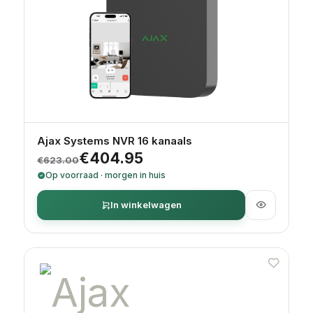
Ajax Systems NVR 16 kanaals
Oorspronkelijke prijs was: €623.00.
Huidige prijs is: €404.95.
€
404.95
€
623.00
Op voorraad · morgen in huis
In winkelwagen