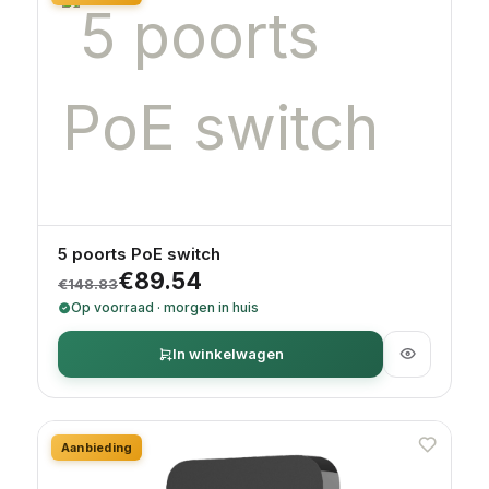
5 poorts PoE switch
Oorspronkelijke prijs was: €148.83.
Huidige prijs is: €89.54.
€
89.54
€
148.83
Op voorraad · morgen in huis
In winkelwagen
Aanbieding