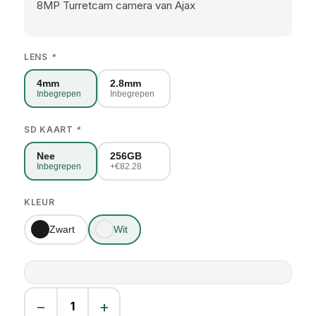
8MP Turretcam camera van Ajax
LENS
*
4mm
2.8mm
Inbegrepen
Inbegrepen
SD KAART
*
Nee
256GB
Inbegrepen
+€82.28
KLEUR
Zwart
Wit
−
+
Ajax Turretcam 8MP aantal