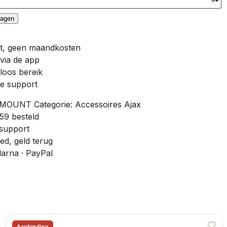
wagen
, geen maandkosten
 via de app
loos bereik
e support
-MOUNT
Categorie:
Accessoires Ajax
59 besteld
 support
oed, geld terug
larna · PayPal
Aanbieding