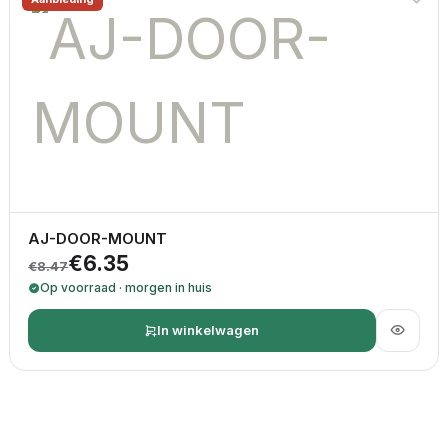
AJ-DOOR-MOUNT
Oorspronkelijke prijs was: €8.47.
Huidige prijs is: €6.35.
€
6.35
€
8.47
Op voorraad · morgen in huis
In winkelwagen