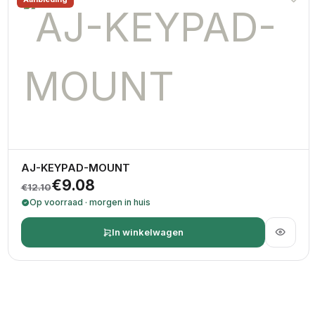
AJ-KEYPAD-MOUNT
Oorspronkelijke prijs was: €12.10.
Huidige prijs is: €9.08.
€
9.08
€
12.10
Op voorraad · morgen in huis
In winkelwagen