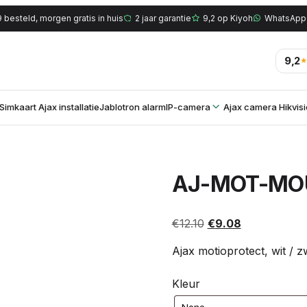
 besteld, morgen gratis in huis
2 jaar garantie
9,2 op Kiyoh
WhatsApp
9,2
Simkaart
Ajax installatie
Jablotron alarm
IP-camera
Ajax camera
Hikvis
AJ-MOT-MO
Oorspronkelijke pri
Huidige prijs 
€
12.10
€
9.08
Ajax motioprotect, wit / 
Kleur