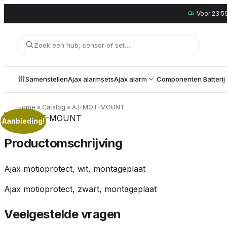
Voor 23:59
DRAADLOOS-
ALARMSYSTEEM
.com
Samenstellen
Ajax alarmsets
Ajax alarm
Componenten
Batterij
VEILIGHEID · OVERAL · ALTIJD
Home
»
Catalog
»
AJ-MOT-MOUNT
Aanbieding!
Productomschrijving
Ajax motioprotect, wit, montageplaat
Ajax motioprotect, zwart, montageplaat
Veelgestelde vragen