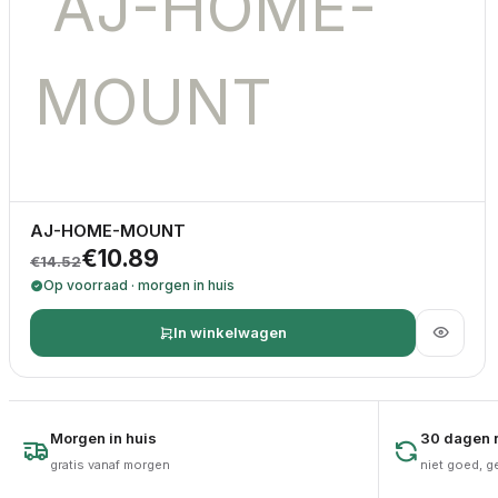
AJ-HOME-MOUNT
Oorspronkelijke prijs was: €14.52.
Huidige prijs is: €10.89.
€
10.89
€
14.52
Op voorraad · morgen in huis
In winkelwagen
Morgen in huis
30 dagen r
gratis vanaf morgen
niet goed, g