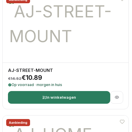
AJ-STREET-MOUNT
Oorspronkelijke prijs was: €14.52.
Huidige prijs is: €10.89.
€
10.89
€
14.52
Op voorraad · morgen in huis
In winkelwagen
Aanbieding