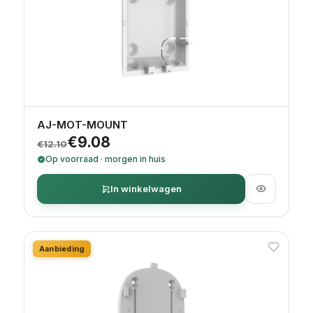
AJ-MOT-MOUNT
Oorspronkelijke prijs was: €12.10.
Huidige prijs is: €9.08.
€
9.08
€
12.10
Op voorraad · morgen in huis
In winkelwagen
Aanbieding