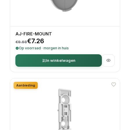
AJ-FIRE-MOUNT
Oorspronkelijke prijs was: €9.68.
Huidige prijs is: €7.26.
€
7.26
€
9.68
Op voorraad · morgen in huis
In winkelwagen
Aanbieding