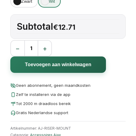
Zwart
Wit
Subtotal
€12.71
−
+
AJ-RISER-MOUNT aantal
Toevoegen aan winkelwagen
Geen abonnement, geen maandkosten
Zelf te installeren via de app
Tot 2000 m draadloos bereik
Gratis Nederlandse support
Artikelnummer:
AJ-RISER-MOUNT
Categorie:
Accessoires Ajax