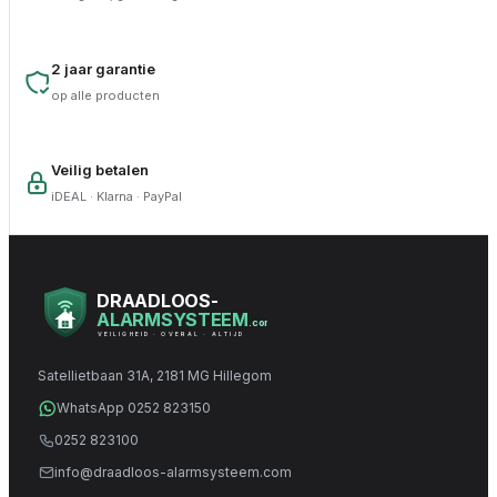
2 jaar garantie
op alle producten
Veilig betalen
iDEAL · Klarna · PayPal
DRAADLOOS-
ALARMSYSTEEM
.com
VEILIGHEID · OVERAL · ALTIJD
Satellietbaan 31A, 2181 MG Hillegom
WhatsApp 0252 823150
0252 823100
info@draadloos-alarmsysteem.com