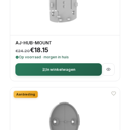
AJ-HUB-MOUNT
Oorspronkelijke prijs was: €24.20.
Huidige prijs is: €18.15.
€
18.15
€
24.20
Op voorraad · morgen in huis
In winkelwagen
Aanbieding