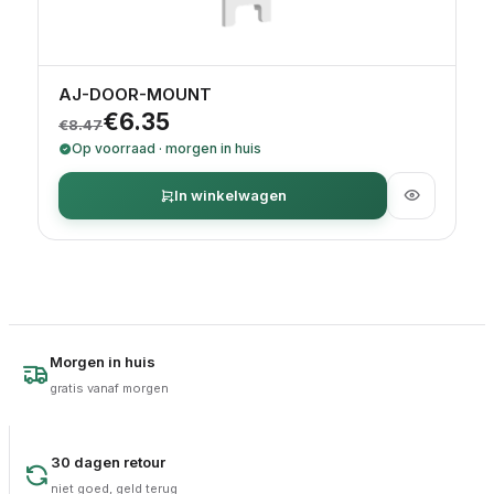
AJ-DOOR-MOUNT
Oorspronkelijke prijs was: €8.47.
Huidige prijs is: €6.35.
€
6.35
€
8.47
Op voorraad · morgen in huis
In winkelwagen
Morgen in huis
gratis vanaf morgen
30 dagen retour
niet goed, geld terug