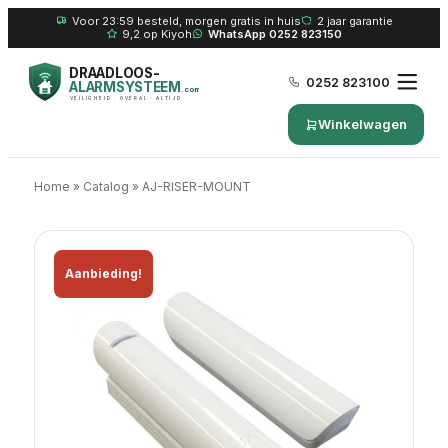
Voor 23:59 besteld, morgen gratis in huis
2 jaar garantie
9,2 op Kiyoh
WhatsApp 0252 823150
DRAADLOOS-
0252 823100
ALARMSYSTEEM
.com
VEILIGHEID · OVERAL · ALTIJD
Winkelwagen
Home
»
Catalog
»
AJ-RISER-MOUNT
Aanbieding!