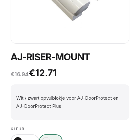
AJ-RISER-MOUNT
Oorspronkelijke prijs was: €
Huidige prijs is: €12.71.
€
12.71
€
16.94
Wit / zwart opvulblokje voor AJ-DoorProtect en
AJ-DoorProtect Plus
KLEUR