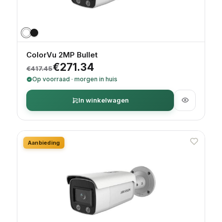
ColorVu 2MP Bullet
Oorspronkelijke prijs was: €417.45.
Huidige prijs is: €271.34.
€
271.34
€
417.45
Op voorraad · morgen in huis
In winkelwagen
Aanbieding