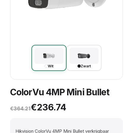
Wit
Zwart
ColorVu 4MP Mini Bullet
Oorspronkelijke prijs was: €
Huidige prijs is: €236.74.
€
236.74
€
364.21
Hikvision ColorVu 4MP Mini Bullet verkrijgbaar