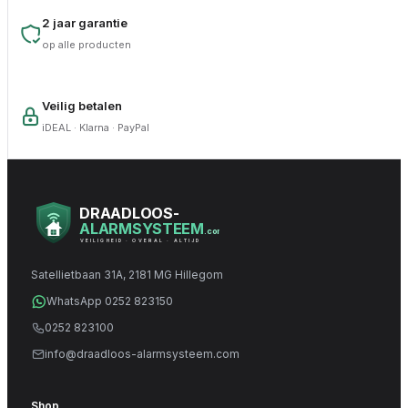
2 jaar garantie
op alle producten
Veilig betalen
iDEAL · Klarna · PayPal
DRAADLOOS-
ALARMSYSTEEM
.com
VEILIGHEID · OVERAL · ALTIJD
Satellietbaan 31A, 2181 MG Hillegom
WhatsApp 0252 823150
0252 823100
info@draadloos-alarmsysteem.com
Shop