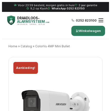
Voor 23:59 besteld, morgen gratis in huis
2 jaar garantie
9,2 op Kiyoh
WhatsApp 0252 823150
DRAADLOOS-
0252 823100
ALARMSYSTEEM
.com
VEILIGHEID · OVERAL · ALTIJD
Winkelwagen
Home
»
Catalog
»
ColorVu 4MP Mini Bullet
Aanbieding!