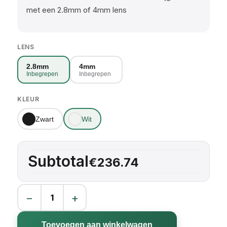
met een 2.8mm of 4mm lens
LENS
2.8mm
4mm
Inbegrepen
Inbegrepen
KLEUR
Zwart
Wit
Subtotal
€236.74
−
+
ColorVu 4MP Mini Bullet aantal
Toevoegen aan winkelwagen