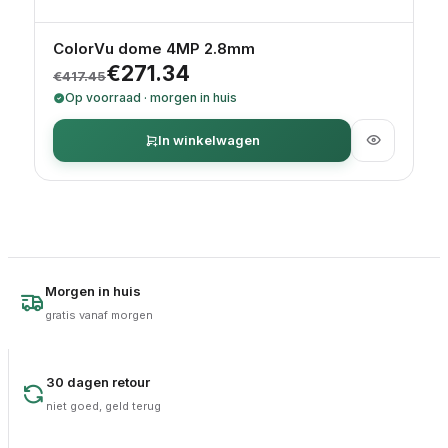
ColorVu dome 4MP 2.8mm
Oorspronkelijke prijs was: €417.45.
Huidige prijs is: €271.34.
€
271.34
€
417.45
Op voorraad · morgen in huis
In winkelwagen
Morgen in huis
gratis vanaf morgen
30 dagen retour
niet goed, geld terug