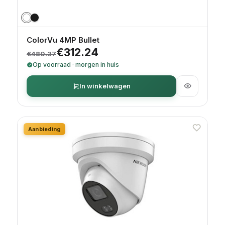
ColorVu 4MP Bullet
Oorspronkelijke prijs was: €480.37.
Huidige prijs is: €312.24.
€
312.24
€
480.37
Op voorraad · morgen in huis
In winkelwagen
Aanbieding