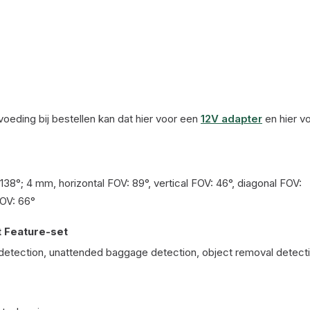
oeding bij bestellen kan dat hier voor een
12V adapter
en hier v
 138°; 4 mm, horizontal FOV: 89°, vertical FOV: 46°, diagonal FOV:
FOV: 66°
 Feature-set
n detection, unattended baggage detection, object removal detect