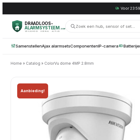
Voor 23:59
DRAADLOOS-
ALARMSYSTEEM
.com
VEILIGHEID · OVERAL · ALTIJD
Samenstellen
Ajax alarmsets
Componenten
IP-camera
Batterij
Home
»
Catalog
»
ColorVu dome 4MP 2.8mm
Aanbieding!