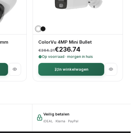
 4mm
ColorVu 4MP Mini Bullet
ijs was: €383.57.
249.32.
Oorspronkelijke prijs was: €36
Huidige prijs is: €236.74.
€
236.74
€
364.21
Op voorraad · morgen in huis
In winkelwagen
Veilig betalen
iDEAL · Klarna · PayPal