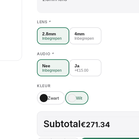
LENS
*
2.8mm
4mm
Inbegrepen
Inbegrepen
AUDIO
*
Nee
Ja
Inbegrepen
+€15.00
KLEUR
Zwart
Wit
Subtotal
€271.34