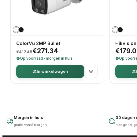
ColorVu 2MP Bullet
Hikvisio
Oorspronkelijke prijs was: €417.45.
Huidige prijs is: €271.34.
€
271.34
€
179.
€
417.45
Op voorraad · morgen in huis
Op voorra
In winkelwagen
Morgen in huis
30 dagen r
gratis vanaf morgen
niet goed, g