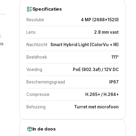
Specificaties
Resolutie
4 MP (2688×1520)
Lens
2.8 mm vast
.
is
Nachtzicht
Smart Hybrid Light (ColorVu + IR)
Beeldhoek
111°
Voeding
PoE (802.3af) / 12V DC
Beschermingsgraad
IP67
Compressie
H.265+ / H.264+
Behuizing
Turret met microfoon
In de doos