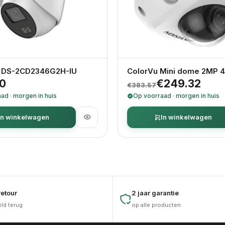
n DS-2CD2346G2H-IU
ColorVu Mini dome 2MP
Oorspronkelijke pr
Huidige prijs is: €
00
€
249.32
€
383.57
ad · morgen in huis
Op voorraad · morgen in huis
In winkelwagen
In winkelwagen
etour
2 jaar garantie
eld terug
op alle producten