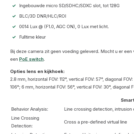
Ingebouwde micro SD/SDHC/SDXC slot, tot 128G
BLC/3D DNR/HLC/ROI
0014 Lux @ (F1.0, AGC ON), 0 Lux met licht.
Fulltime kleur
Bij deze camera zit geen voeding geleverd. Mocht u er een v
een
PoE switch
.
Opties lens en kijkhoek:
2.8 mm, horizontal FOV: 112°, vertical FOV: 57°, diagonal FOV:
106°; 6 mm, horizontal FOV: 56°, vertical FOV: 30°, diagonal 
Smart
Behavior Analysis:
Line crossing detection, intrusio
Line Crossing
Cross a pre-defined virtual line
Detection: