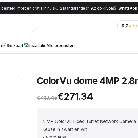
 besteld, morgen gratis in huis
2 jaar garantie
9,2 op Kiyoh
WhatsApp
9,2
★★
en
Simkaart
Installatie
Alle producten
ColorVu dome 4MP 2.
Oorspronkelijke prijs 
Huidige prijs is: €271.3
€
271.34
€
417.45
4 MP ColorVu Fixed Turret Network Camera
Keuze in zwart en wit
2.8mm lens