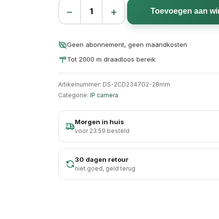
−
+
Toevoegen aan w
ColorVu dome 4MP 2.8mm aantal
Geen abonnement, geen maandkosten
Tot 2000 m draadloos bereik
Artikelnummer:
DS-2CD2347G2-28mm
Categorie:
IP camera
Morgen in huis
voor 23:59 besteld
30 dagen retour
niet goed, geld terug