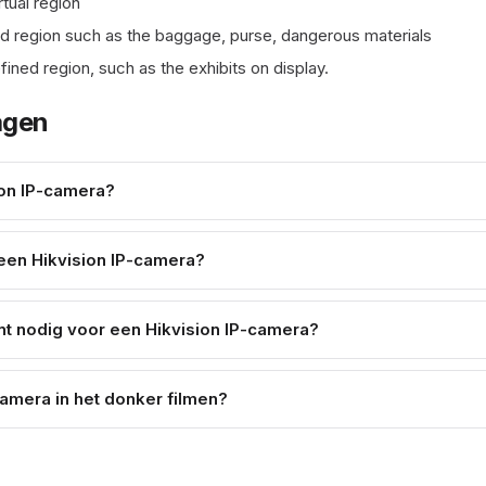
rtual region
ned region such as the baggage, purse, dangerous materials
ned region, such as the exhibits on display.
agen
ion IP-camera?
 een Hikvision IP-camera?
t nodig voor een Hikvision IP-camera?
camera in het donker filmen?