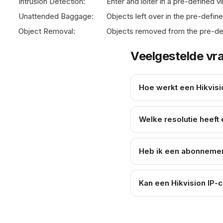
Intrusion Detection:
Enter and loiter in a pre-defined vi
Unattended Baggage:
Objects left over in the pre-defi
Object Removal:
Objects removed from the pre-defi
Veelgestelde vr
Hoe werkt een Hikvis
Welke resolutie heeft
Heb ik een abonnemen
Kan een Hikvision IP-