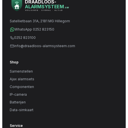
DRAADLOOS-
ALARMSYSTEEM
.com
VEILIGHEID · OVERAL · ALTIJD
Satellietbaan 31A, 2181 MG Hillegom
WhatsApp 0252 823150
0252 823100
info@draadloos-alarmsysteem.com
Shop
Samenstellen
Ajax alarmsets
Componenten
IP-camera
Batterijen
Data-simkaart
Service