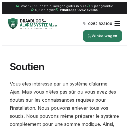
Voor 23:59 besteld, morgen gratis in huis
2 jaar garantie
9,2 op Kiyoh
WhatsApp 0252 823150
DRAADLOOS-
0252 823100
ALARMSYSTEEM
.com
VEILIGHEID · OVERAL · ALTIJD
Winkelwagen
Soutien
Vous êtes intéressé par un système d’alarme
Ajax. Mais vous n’êtes pas sûr ou vous avez des
doutes sur les connaissances requises pour
l’installation. Nous pouvons enlever tous vos
soucis. Nous pouvons même préparer le système
complètement pour une somme modique. Ainsi,